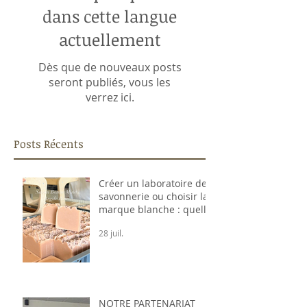
dans cette langue
actuellement
Dès que de nouveaux posts
seront publiés, vous les
verrez ici.
Posts Récents
Créer un laboratoire de
savonnerie ou choisir la
marque blanche : quelle
est la meilleure solution
28 juil.
pour lancer sa marque ?
NOTRE PARTENARIAT