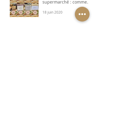
supermarché : comment
faire le bon choix ?
18 juin 2020
une savonnerie dans les
mois a venir !!!
9 mai 2020
VERNIS SEMI-
PERMANENT
6 juin 2016