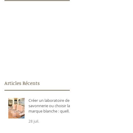
Articles Récents
Créer un laboratoire de
savonnerie ou choisir la
marque blanche : quelle
est la meilleure solution
28 juil.
pour lancer sa marque ?