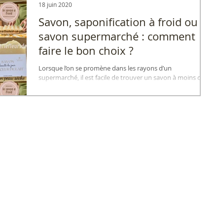
18 juin 2020
Savon, saponification à froid ou
savon supermarché : comment
faire le bon choix ?
Lorsque l’on se promène dans les rayons d’un
supermarché, il est facile de trouver un savon à moins de
deux euros. À l’inverse, un savon artisanal fabriqué selon la
méthode de la saponification à froid coûte généralement
entre 6 et 10 euros. Pourquoi une telle différence de prix ?
Est-elle réellement justifiée ? Et surtout, quel savon est le
plus adapté à votre peau ? Après plus de quinze ans de
fabrication artisanale au sein de la Savonnerie Fleurs de Sel,
je vous propose de