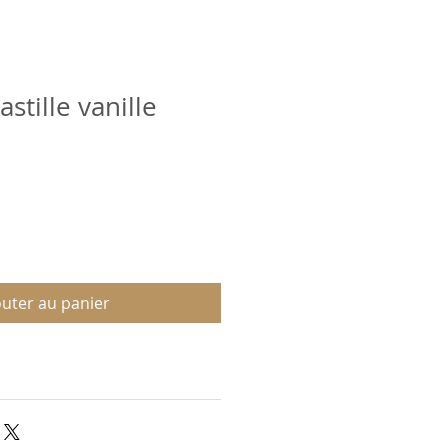
stille vanille
outer au panier