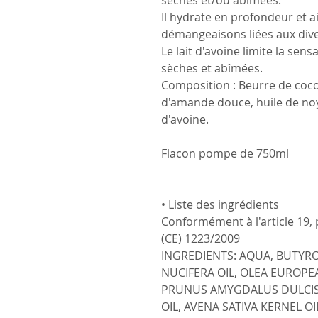
sèches et/ou abîmées.
Il hydrate en profondeur et a
démangeaisons liées aux div
Le lait d'avoine limite la sens
sèches et abîmées.
Composition : Beurre de coco, 
d'amande douce, huile de noya
d'avoine.
Flacon pompe de 750ml
• Liste des ingrédients
Conformément à l'article 19,
(CE) 1223/2009
INGREDIENTS: AQUA, BUTYR
NUCIFERA OIL, OLEA EUROPE
PRUNUS AMYGDALUS DULCIS
OIL, AVENA SATIVA KERNEL OI