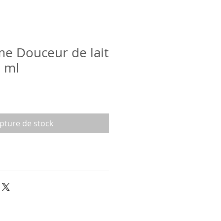
e Douceur de lait
 ml
pture de stock