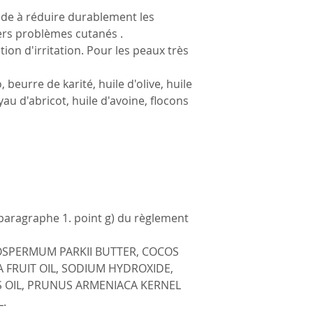
ide à réduire durablement les
ers problèmes cutanés .
ation d'irritation. Pour les peaux très
beurre de karité, huile d'olive, huile
u d'abricot, huile d'avoine, flocons
 paragraphe 1. point g) du règlement
OSPERMUM PARKII BUTTER, COCOS
A FRUIT OIL, SODIUM HYDROXIDE,
 OIL, PRUNUS ARMENIACA KERNEL
L.