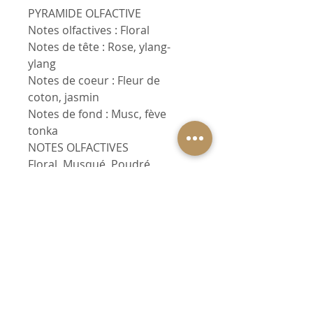
PYRAMIDE OLFACTIVE
Notes olfactives : Floral
Notes de tête : Rose, ylang-
ylang
Notes de coeur : Fleur de
coton, jasmin
Notes de fond : Musc, fève
tonka
NOTES OLFACTIVES
Floral, Musqué, Poudré
Elaborées à base de cire de
soja biologique et de parfums
naturels de Grasse.
Durée de combustion : 20/25 h
Contenance : 90 gr
Pot aluminium recyclable