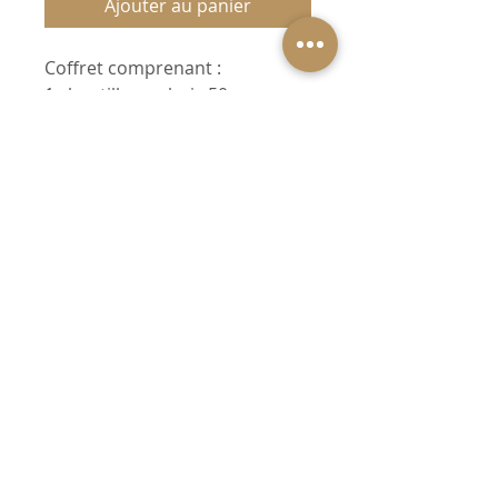
Ajouter au panier
Coffret comprenant :
1 chantilly au choix 50g
1Savon Corfou Abricot
curcuma 45g
1 pot de crème de savon
gommage douceur 250g.
Dans un joli paquet à offrir.
MENTIONS LÉGALES
CGV
CHARTE
© 2025 Fleurs de sel.
Créé avec
Wix.com