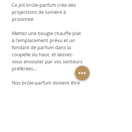
Ce joli brûle-parfum crée des
projections de lumière à
proximité.
Mettez une bougie chauffe-plat
à l'emplacement prévu et un
fondant de parfum dans la
coupelle du haut, et laissez-
vous envouter par vos senteurs
préférées...
Nos brûle-parfum doivent être
utilisés avec des bougies
chauffe-plat de diamètre 4 cm
et d’un temps de combustion
de 4 heures maximum. La
bougie doit répondre aux
normes en vigueurs. Veillez