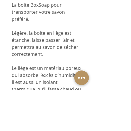
La boite BoxSoap pour
transporter votre savon
préféré.
Légère, la boite en liège est
étanche, laisse passer l’air et
permettra au savon de sécher
correctement.
Le liège est un matériau poreux
qui absorbe l’excès d’humidité.
Il est aussi un isolant
thermique, qu’il fasse chaud ou
froid, le savon sera dans de
bonnes conditions pour
voyager.
Le compagnon idéal de vos