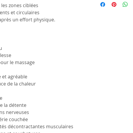
les zones ciblées
ts et circulaires
 après un effort physique.
u
lesse
pour le massage
 et agréable
e de la chaleur
de
e la détente
ons nerveuses
hérie couchée
és décontractantes musculaires