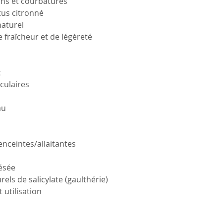
ons et courbatures
tus citronné
naturel
fraîcheur et de légèreté
t
culaires
au
ceintes/allaitantes
ésée
ls de salicylate (gaulthérie)
 utilisation