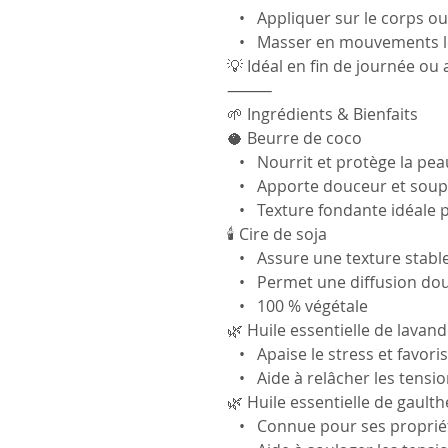
• Appliquer sur le corps ou 
• Masser en mouvements len
💡 Idéal en fin de journée ou
⸻
🌱 Ingrédients & Bienfaits
🥥 Beurre de coco
• Nourrit et protège la pea
• Apporte douceur et soup
• Texture fondante idéale 
🕯️ Cire de soja
• Assure une texture stable
• Permet une diffusion douc
• 100 % végétale
🌿 Huile essentielle de lavan
• Apaise le stress et favoris
• Aide à relâcher les tensi
🌿 Huile essentielle de gault
• Connue pour ses propriét