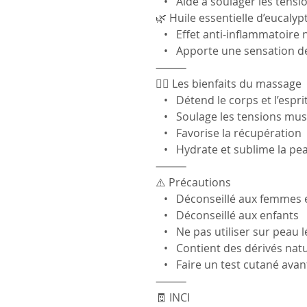
• Aide à soulager les tensi
🌿 Huile essentielle d’eucalyp
• Effet anti-inflammatoire 
• Apporte une sensation de 
⸻
💆‍♀️ Les bienfaits du massage
• Détend le corps et l’espri
• Soulage les tensions mus
• Favorise la récupération
• Hydrate et sublime la pe
⸻
⚠️ Précautions
• Déconseillé aux femmes en
• Déconseillé aux enfants
• Ne pas utiliser sur peau l
• Contient des dérivés nature
• Faire un test cutané avant
⸻
🧾 INCI