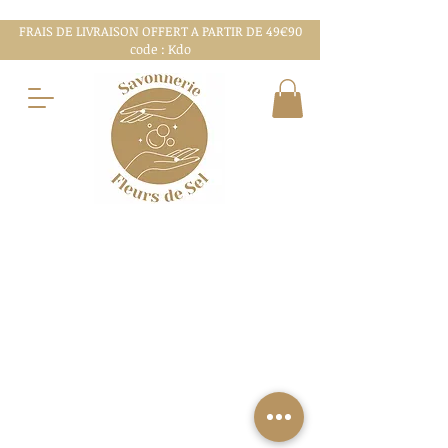
FRAIS DE LIVRAISON OFFERT A PARTIR DE 49€90
code : Kdo
MENTIONS LÉGALES
CGV
CHARTE