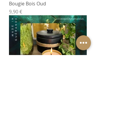
Bougie Bois Oud
Prix
9,90 €
Bougie Monoï
Prix
9,90 €